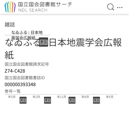
検索を開
メニ
本文へ移動
雑誌
なゐふる : 日本地
震学会広報紙
なゐふる : 日本地震学会広報
紙
国立国会図書館請求記号
Z74-C428
国立国会図書館書誌ID
000000393348
巻号一覧
145号 2026
144号 2026
143号 2025
142号 2025
141号 2025
年5月
年2月
年11月
年8月
年5月