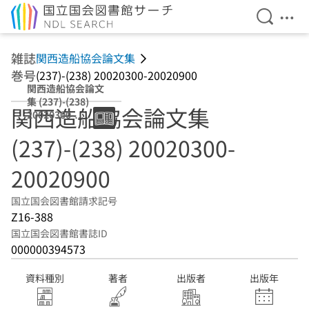
検索を開
メニ
本文へ移動
雑誌
関西造船協会論文集
巻号
(237)-(238) 20020300-20020900
関西造船協会論文
集 (237)-(238)
関西造船協会論文集
20020300-
20020900
(237)-(238) 20020300-
20020900
国立国会図書館請求記号
Z16-388
国立国会図書館書誌ID
000000394573
資料種別
著者
出版者
出版年