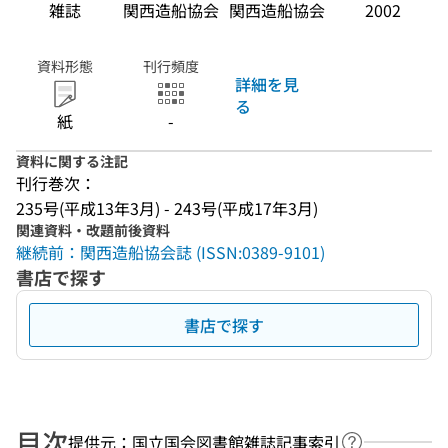
雑誌
関西造船協会
関西造船協会
2002
資料形態
刊行頻度
詳細を見
る
紙
-
資料に関する注記
刊行巻次：
235号(平成13年3月) - 243号(平成17年3月)
関連資料・改題前後資料
継続前：関西造船協会誌 (ISSN:0389-9101)
書店で探す
書店で探す
目次
提供元：国立国会図書館雑誌記事索引