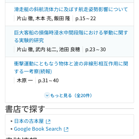
滑走艇の斜航流体力に及ぼす航走姿勢影響について
片山 徹, 木本 亮, 飯田 隆
p.15～22
巨大客船の損傷時浸水中間段階における挙動に関す
る実験的研究
片山 徹, 武内 祐二, 池田 良穂
p.23～30
衝撃運動にともなう物体と波の非線形相互作用に関
する一考察(続報)
木原 一
p.31～40
もっと見る（全20件）
書店で探す
日本の古本屋
Google Book Search