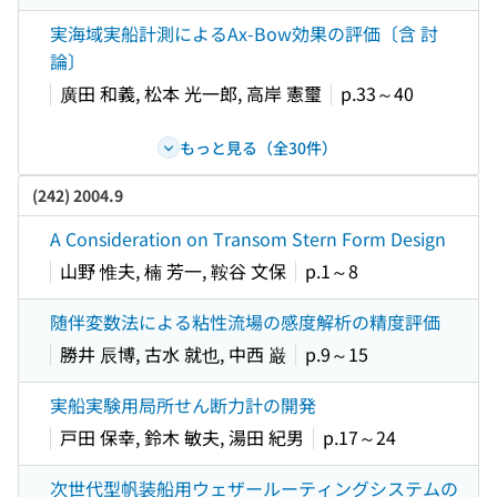
実海域実船計測によるAx-Bow効果の評価〔含 討
論〕
廣田 和義, 松本 光一郎, 高岸 憲璽
p.33～40
もっと見る（全30件）
(242) 2004.9
A Consideration on Transom Stern Form Design
山野 惟夫, 楠 芳一, 鞍谷 文保
p.1～8
随伴変数法による粘性流場の感度解析の精度評価
勝井 辰博, 古水 就也, 中西 巌
p.9～15
実船実験用局所せん断力計の開発
戸田 保幸, 鈴木 敏夫, 湯田 紀男
p.17～24
次世代型帆装船用ウェザールーティングシステムの