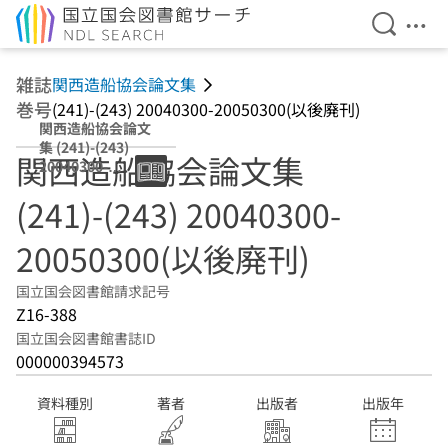
検索を開
メニ
本文へ移動
雑誌
関西造船協会論文集
巻号
(241)-(243) 20040300-20050300(以後廃刊)
関西造船協会論文
集 (241)-(243)
関西造船協会論文集
20040300-
20050300(以後廃
(241)-(243) 20040300-
刊)
20050300(以後廃刊)
国立国会図書館請求記号
Z16-388
国立国会図書館書誌ID
000000394573
資料種別
著者
出版者
出版年