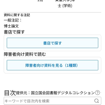
士 (学術)
資料に関する注記
一般注記：
博士論文
書店で探す
書店で探す
障害者向け資料で読む
障害者向け資料を見る（1種類）
目次
提供元：国立国会図書館デジタルコレクション
ヘル
キー