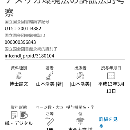
察
国立国会図書館請求記号
UT51-2001-B882
国立国会図書館書誌ID
000000396843
国立国会図書館永続的識別子
info:ndljp/pid/3180104
資料種別
著者
出版者
授与年月日
博士論文
山本浩美 [著]
[山本浩美]
平成13年3月
13日
資料形態
ページ数・大き
授与機関名・学
さ等
位
詳細を見
紙・デジタル
る
1冊
東亜大学,博