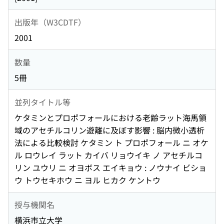
出版年（W3CDTF）
2001
数量
5冊
並列タイトル等
ケタミンとプロポフォールにおける老齢ラット海馬領
域のアセチルコリン遊離に及ぼす影響 : 脳内微小透析
法による比較検討 ケタミン ト プロポフォール ニ オケ
ル ロウレイ ラット カイバ リョウイキ ノ アセチルコ
リン ユウリ ニ オヨボス エイキョウ : ノウナイ ビショ
ウ トウセキホウ ニ ヨル ヒカク ケントウ
授与機関名
横浜市立大学