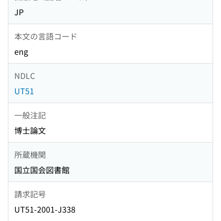
JP
本文の言語コード
eng
NDLC
UT51
一般注記
博士論文
所蔵機関
国立国会図書館
請求記号
UT51-2001-J338