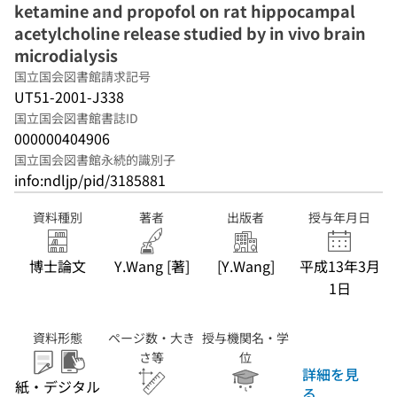
ketamine and propofol on rat hippocampal
acetylcholine release studied by in vivo brain
microdialysis
国立国会図書館請求記号
UT51-2001-J338
国立国会図書館書誌ID
000000404906
国立国会図書館永続的識別子
info:ndljp/pid/3185881
資料種別
著者
出版者
授与年月日
博士論文
Y.Wang [著]
[Y.Wang]
平成13年3月
1日
資料形態
ページ数・大き
授与機関名・学
さ等
位
詳細を見
紙・デジタル
る