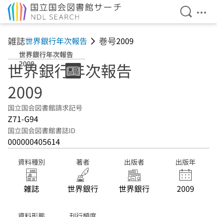
検索を開
メニ
本文へ移動
雑誌
巻号
世界銀行年次報告
2009
世界銀行年次報告
2009
世界銀行年次報告
2009
国立国会図書館請求記号
Z71-G94
国立国会図書館書誌ID
000000405614
資料種別
著者
出版者
出版年
雑誌
世界銀行
世界銀行
2009
資料形態
刊行頻度