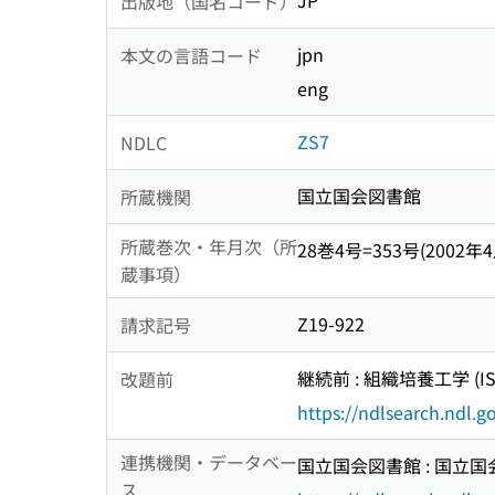
JP
出版地（国名コード）
jpn
本文の言語コード
eng
ZS7
NDLC
国立国会図書館
所蔵機関
所蔵巻次・年月次（所
28巻4号=353号(2002年4月
蔵事項）
Z19-922
請求記号
継続前 : 組織培養工学 (ISS
改題前
https://ndlsearch.ndl.
連携機関・データベー
国立国会図書館 : 国立
ス