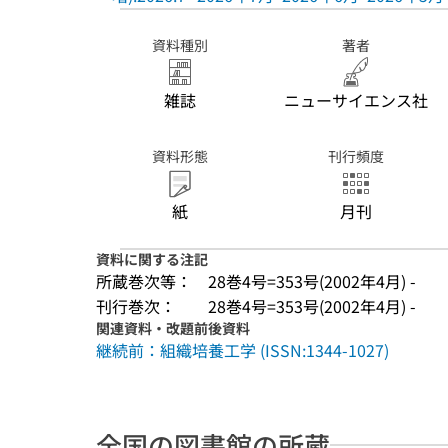
資料種別
著者
雑誌
ニューサイエンス社
資料形態
刊行頻度
紙
月刊
資料に関する注記
所蔵巻次等：
28巻4号=353号(2002年4月) -
刊行巻次：
28巻4号=353号(2002年4月) -
関連資料・改題前後資料
継続前：組織培養工学 (ISSN:1344-1027)
全国の図書館の所蔵