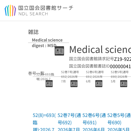
本文へ移動
雑誌
Medical science
Medical scienc
digest : MSD
Z19-92
国立国会図書館請求記号
00000041
国立国会図書館書誌ID
52巻7号(通号
52巻6号(通号
52巻5号(通号
巻号一覧
52(8)=693(臨
692) 2026年
691) 2026年
690) 2026年
増):2026.7
7月
6月
5月
52(8)=693(
52巻7号(通
52巻6号(通
52巻5号(通
臨
号692)
号691)
号690)
増):2026.7
2026年7月
2026年6月
2026年5月