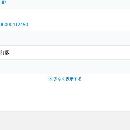
.jp
/000000412490
改訂版
少なく表示する