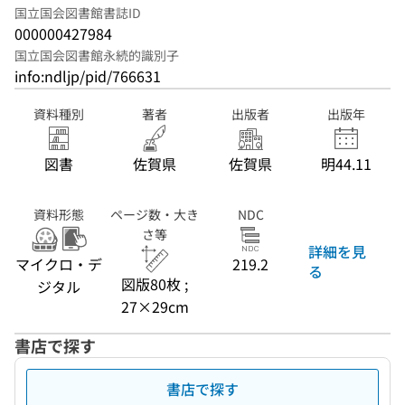
国立国会図書館書誌ID
000000427984
国立国会図書館永続的識別子
info:ndljp/pid/766631
資料種別
著者
出版者
出版年
図書
佐賀県
佐賀県
明44.11
資料形態
ページ数・大き
NDC
さ等
詳細を見
マイクロ・デ
219.2
る
図版80枚 ;
ジタル
27×29cm
書店で探す
書店で探す