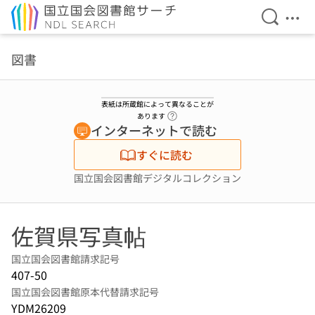
検索を開
メニ
本文へ移動
図書
表紙は所蔵館によって異なることが
ヘルプページへのリンク
あります
インターネットで読む
すぐに読む
国立国会図書館デジタルコレクション
佐賀県写真帖
国立国会図書館請求記号
407-50
国立国会図書館原本代替請求記号
YDM26209