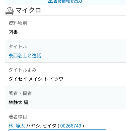
書誌情報を出力
マイクロ
資料種別
図書
タイトル
泰西名士と逸話
タイトルよみ
タイセイ メイシ ト イツワ
著者・編者
林静太 編
著者標目
林, 静太
ハヤシ, セイタ
(
00266749
)