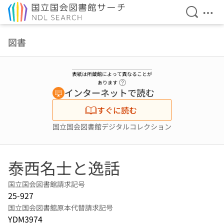
検索を開
メニ
本文へ移動
図書
表紙は所蔵館によって異なることが
ヘルプページへのリンク
あります
インターネットで読む
すぐに読む
国立国会図書館デジタルコレクション
泰西名士と逸話
国立国会図書館請求記号
25-927
国立国会図書館原本代替請求記号
YDM3974