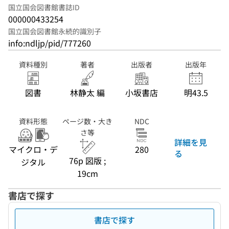
国立国会図書館書誌ID
000000433254
国立国会図書館永続的識別子
info:ndljp/pid/777260
資料種別
著者
出版者
出版年
図書
林静太 編
小坂書店
明43.5
資料形態
ページ数・大き
NDC
さ等
詳細を見
マイクロ・デ
280
る
76p 図版 ;
ジタル
19cm
書店で探す
書店で探す