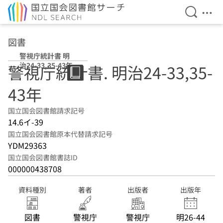
検索を開
メニ
本文へ移動
図書
警視庁統計書 明
治24-33,35-43年
警視庁統計書. 明治24-33,35-
43年
国立国会図書館請求記号
14.6イ-39
国立国会図書館原本代替請求記号
YDM29363
国立国会図書館書誌ID
000000438708
資料種別
著者
出版者
出版年
図書
警視庁
警視庁
明26-44