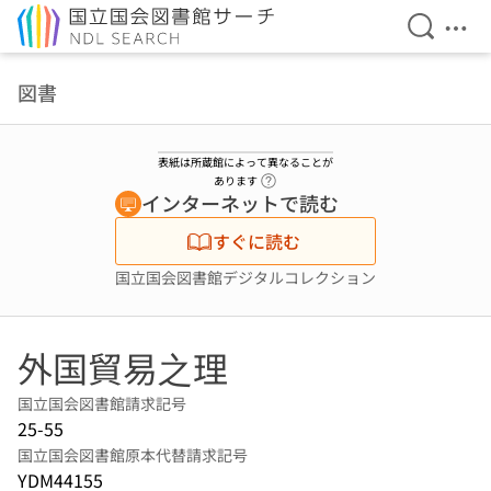
検索を開
メニ
本文へ移動
図書
表紙は所蔵館によって異なることが
ヘルプページへのリンク
あります
インターネットで読む
すぐに読む
国立国会図書館デジタルコレクション
外国貿易之理
国立国会図書館請求記号
25-55
国立国会図書館原本代替請求記号
YDM44155