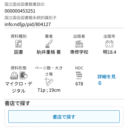
国立国会図書館書誌ID
000000453251
国立国会図書館永続的識別子
info:ndljp/pid/804127
資料種別
著者
出版者
出版年
図書
駒井重格 著
専修学校
明18.4
資料形態
ページ数・大き
NDC
さ等
詳細を見
る
マイクロ・デ
678
71p ; 19cm
ジタル
書店で探す
書店で探す