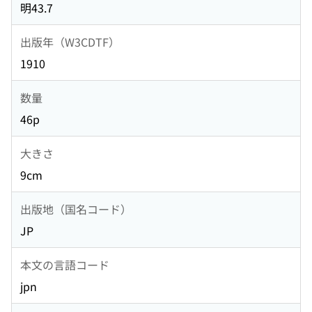
明43.7
出版年（W3CDTF）
1910
数量
46p
大きさ
9cm
出版地（国名コード）
JP
本文の言語コード
jpn