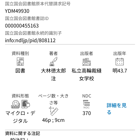
国立国会図書館原本代替請求記号
YDM49930
国立国会図書館書誌ID
000000455163
国立国会図書館永続的識別子
info:ndljp/pid/808112
資料種別
著者
出版者
出版年
図書
大林徳太郎
私立高輪裁縫
明43.7
注
女学校
資料形態
ページ数・大き
NDC
さ等
詳細を見
る
マイクロ・デ
370
46p ; 9cm
ジタル
資料に関する注記