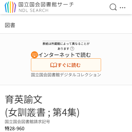
検索を開
メニ
本文へ移動
図書
表紙は所蔵館によって異なることが
ヘルプページへのリンク
あります
インターネットで読む
すぐに読む
国立国会図書館デジタルコレクション
育英諭文
(女訓叢書 ; 第4集)
国立国会図書館請求記号
特28-960