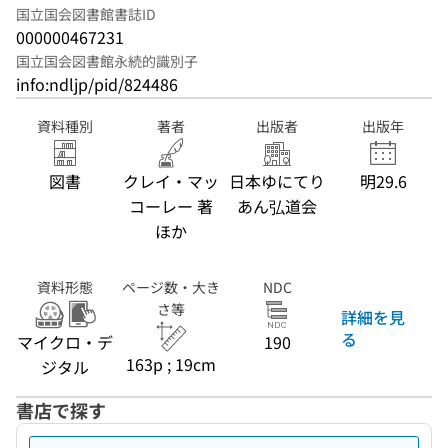
国立国会図書館書誌ID
000000467231
国立国会図書館永続的識別子
info:ndljp/pid/824486
資料種別
著者
出版者
出版年
図書
クレイ・マッ
日本ゆにてり
明29.6
コーレー 著
あん弘道会
ほか
資料形態
ページ数・大き
NDC
さ等
詳細を見
る
マイクロ・デ
190
163p ; 19cm
ジタル
書店で探す