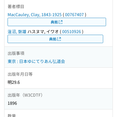
著者標目
MacCauley, Clay, 1843-1925
(
00767407
)
典拠
蓮沼, 磐雄
ハスヌマ, イワオ
(
00510926
)
典拠
出版事項
東京 : 日本ゆにてりあん弘道会
出版年月日等
明29.6
出版年（W3CDTF）
1896
数量