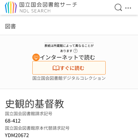
検索を開
メニ
本文へ移動
図書
表紙は所蔵館によって異なることが
ヘルプページへのリンク
あります
インターネットで読む
すぐに読む
国立国会図書館デジタルコレクション
史観的基督教
国立国会図書館請求記号
68-412
国立国会図書館原本代替請求記号
YDM20672