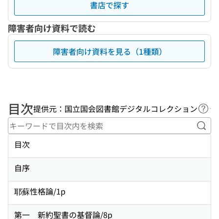
書店で探す
障害者向け資料で読む
障害者向け資料を見る（1種類）
目次
提供元：国立国会図書館デジタルコレクション
ヘル
キー
目次
自序
耶蘇性格論/1p
第一 新約聖書の基督論/8p