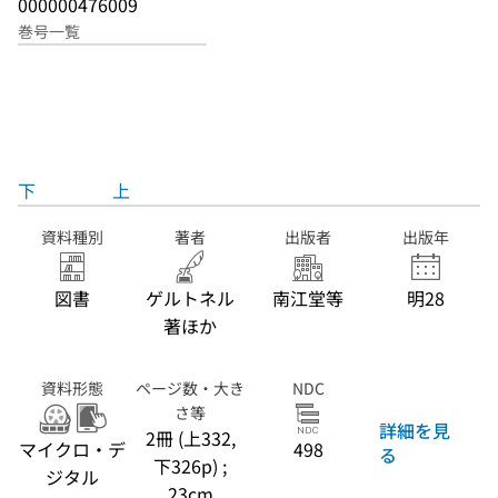
000000476009
巻号一覧
下
上
資料種別
著者
出版者
出版年
図書
ゲルトネル
南江堂等
明28
著ほか
資料形態
ページ数・大き
NDC
さ等
詳細を見
2冊 (上332,
マイクロ・デ
498
る
下326p) ;
ジタル
23cm