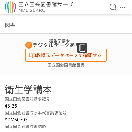
検索を開
メニ
本文へ移動
図書
衛生学講本
デジタルデータあり
収録元データベースで確認する
国立国会図書館蔵書
衛生学講本
国立国会図書館請求記号
45-36
国立国会図書館原本代替請求記号
YDM60303
国立国会図書館書誌ID