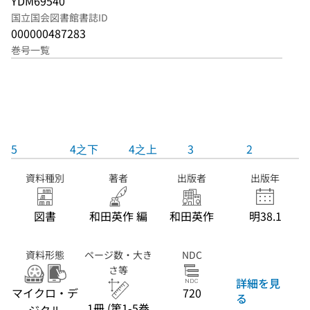
YDM69540
国立国会図書館書誌ID
000000487283
巻号一覧
5
4之下
4之上
3
2
資料種別
著者
出版者
出版年
図書
和田英作 編
和田英作
明38.1
資料形態
ページ数・大き
NDC
さ等
詳細を見
マイクロ・デ
720
る
1冊 (第1-5巻