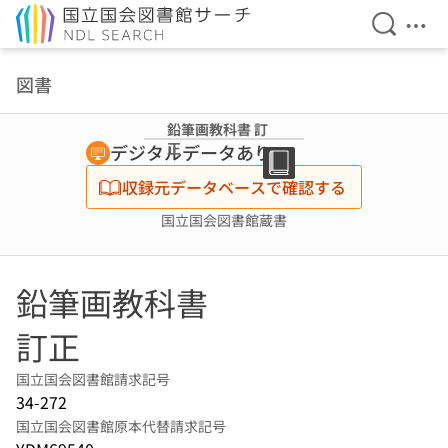
検索を開
メニ
本文へ移動
図書
鉛筆画教科書 訂
正
デジタルデータあり
収録元データベースで確認する
国立国会図書館蔵書
鉛筆画教科書
訂正
国立国会図書館請求記号
34-272
国立国会図書館原本代替請求記号