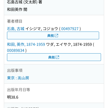
石島古城 (文太郎) 著
和田英作 閲
著者標目
石島, 古城
イシジマ, コジョウ
(
00497927
)
典拠
和田, 英作, 1874-1959
ワダ, エイサク, 1874-1959
(
00089834
)
典拠
出版事項
東京 : 嵩山房
出版年月日等
明38.6