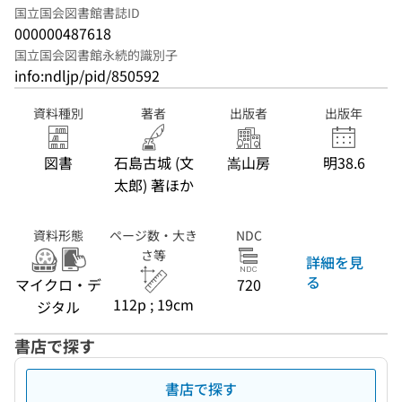
国立国会図書館書誌ID
000000487618
国立国会図書館永続的識別子
info:ndljp/pid/850592
資料種別
著者
出版者
出版年
図書
石島古城 (文
嵩山房
明38.6
太郎) 著ほか
資料形態
ページ数・大き
NDC
さ等
詳細を見
る
マイクロ・デ
720
112p ; 19cm
ジタル
書店で探す
書店で探す