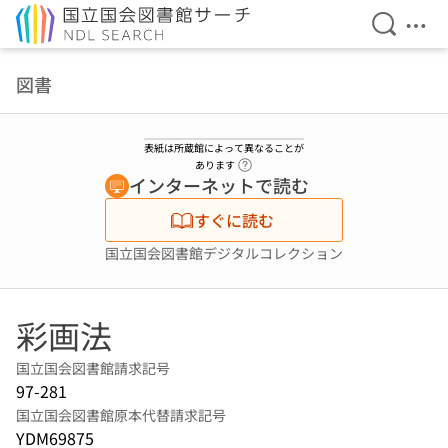
検索を開
メニ
本文へ移動
図書
表紙は所蔵館によって異なることが
ヘルプページへのリンク
あります
インターネットで読む
すぐに読む
国立国会図書館デジタルコレクション
彩画法
国立国会図書館請求記号
97-281
国立国会図書館原本代替請求記号
YDM69875