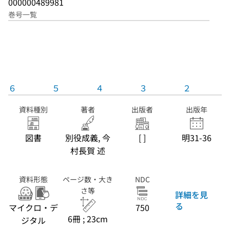
000000489981
巻号一覧
６
５
４
３
２
資料種別
著者
出版者
出版年
図書
別役成義, 今
[ ]
明31-36
村長賀 述
資料形態
ページ数・大き
NDC
さ等
詳細を見
る
マイクロ・デ
750
6冊 ; 23cm
ジタル