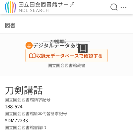
検索を開
メニ
本文へ移動
図書
刀剣講話
デジタルデータあり
収録元データベースで確認する
国立国会図書館蔵書
刀剣講話
国立国会図書館請求記号
188-524
国立国会図書館原本代替請求記号
YDM72233
国立国会図書館書誌ID