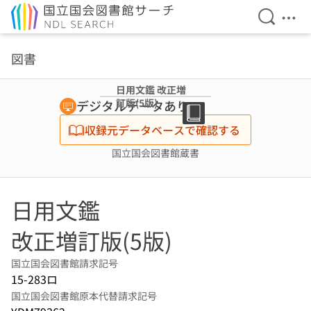
検索を開
メニ
本文へ移動
図書
日用文鑑 改正増
訂版(5版)
デジタルデータあり
収録元データベースで確認する
国立国会図書館蔵書
日用文鑑
改正増訂版(5版)
国立国会図書館請求記号
15-283ロ
国立国会図書館原本代替請求記号