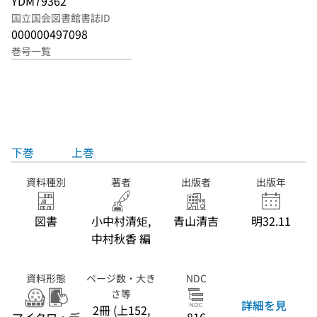
YDM79362
国立国会図書館書誌ID
000000497098
巻号一覧
下巻
上巻
資料種別
著者
出版者
出版年
図書
小中村清矩,
青山清吉
明32.11
中村秋香 編
資料形態
ページ数・大き
NDC
さ等
詳細を見
2冊 (上152,