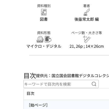
資料種別
著者
図書
後藤常太郎 編
資料形態
ページ数・大きさ等
マイクロ・デジタル
21, 26p ; 14×26cm
目次
提供元：国立国会図書館デジタルコレク
キーワ
目次
［始ページ］