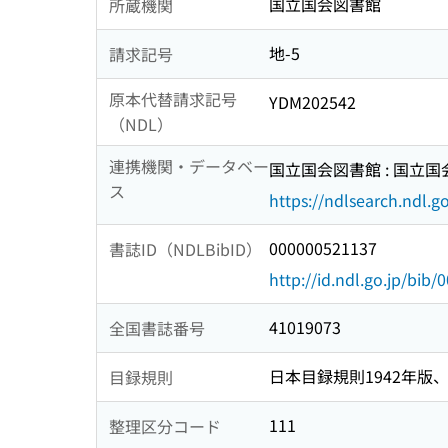
国立国会図書館
所蔵機関
地-5
請求記号
原本代替請求記号
YDM202542
（NDL）
連携機関・データベー
国立国会図書館 : 国立
ス
https://ndlsearch.ndl.go
000000521137
書誌ID（NDLBibID）
http://id.ndl.go.jp/bib
41019073
全国書誌番号
日本目録規則1942年版、1
目録規則
111
整理区分コード