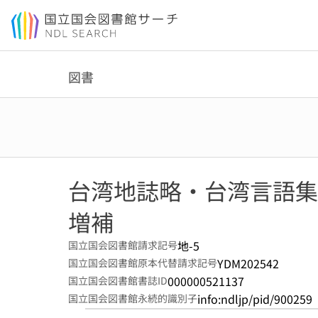
本文へ移動
図書
台湾地誌略・台湾言語集
増補
地-5
国立国会図書館請求記号
YDM202542
国立国会図書館原本代替請求記号
000000521137
国立国会図書館書誌ID
info:ndljp/pid/900259
国立国会図書館永続的識別子