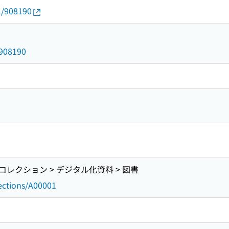
1/908190
/908190
レクション > デジタル化資料 > 図書
lections/A00001