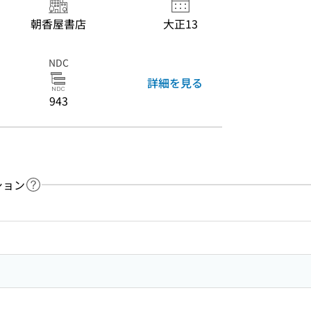
朝香屋書店
大正13
NDC
詳細を見る
943
ション
ヘルプページへのリンク
ードで目次内を検索