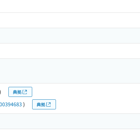
)
典拠
00394683
)
典拠