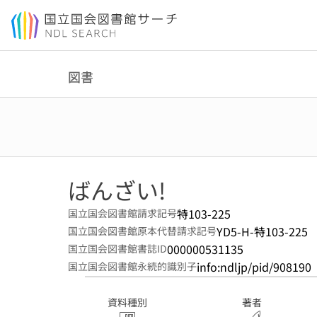
本文へ移動
図書
ばんざい!
特103-225
国立国会図書館請求記号
YD5-H-特103-225
国立国会図書館原本代替請求記号
000000531135
国立国会図書館書誌ID
info:ndljp/pid/908190
国立国会図書館永続的識別子
資料種別
著者