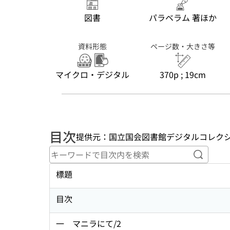
図書
パラベラム 著ほか
資料形態
ページ数・大きさ等
マイクロ・デジタル
370p ; 19cm
目次
提供元：国立国会図書館デジタルコレク
キーワ
標題
目次
一 マニラにて/2