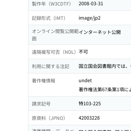
2008-03-31
製作年（W3CDTF）
image/jp2
記録形式（IMT）
オンライン閲覧公開範
インターネット公開
囲
不可
遠隔複写可否（NDL）
国立国会図書館内では、
利用に関する注記
undet
著作権情報
著作権法第67条第1項によ
特103-225
請求記号
42003228
原資料（JPNO）