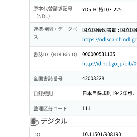
原本代替請求記号
YD5-H-特103-225
（NDL）
連携機関・データベー
国立国会図書館 : 国立
ス
https://ndlsearch.ndl.go
000000531135
書誌ID（NDLBibID）
http://id.ndl.go.jp/bib
42003228
全国書誌番号
日本目録規則1942年版、1
目録規則
111
整理区分コード
デジタル
10.11501/908190
DOI