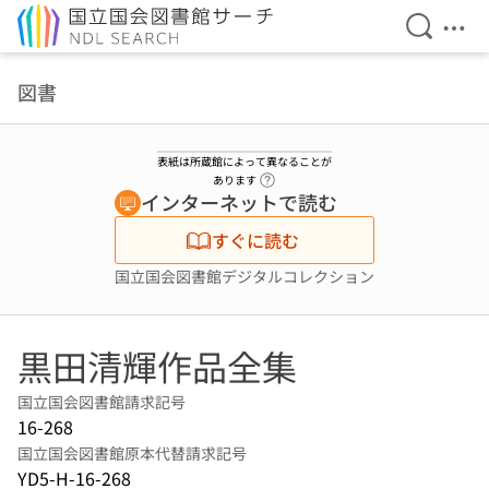
検索を開
メニ
本文へ移動
図書
表紙は所蔵館によって異なることが
ヘルプページへのリンク
あります
インターネットで読む
すぐに読む
国立国会図書館デジタルコレクション
黒田清輝作品全集
国立国会図書館請求記号
16-268
国立国会図書館原本代替請求記号
YD5-H-16-268