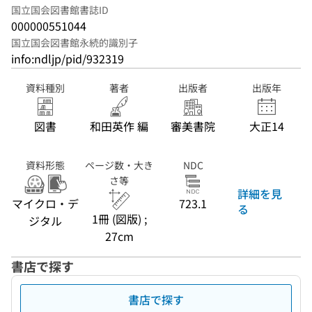
国立国会図書館書誌ID
000000551044
国立国会図書館永続的識別子
info:ndljp/pid/932319
資料種別
著者
出版者
出版年
図書
和田英作 編
審美書院
大正14
資料形態
ページ数・大き
NDC
さ等
詳細を見
マイクロ・デ
723.1
る
1冊 (図版) ;
ジタル
27cm
書店で探す
書店で探す