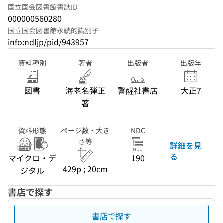
国立国会図書館書誌ID
000000560280
国立国会図書館永続的識別子
info:ndljp/pid/943957
資料種別
著者
出版者
出版年
図書
海老名弾正
警醒社書店
大正7
著
資料形態
ページ数・大き
NDC
さ等
詳細を見
る
マイクロ・デ
190
429p ; 20cm
ジタル
書店で探す
書店で探す