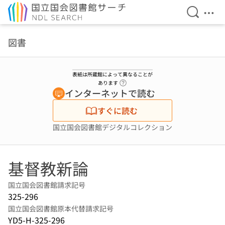
検索を開
メニ
本文へ移動
図書
表紙は所蔵館によって異なることが
ヘルプページへのリンク
あります
インターネットで読む
すぐに読む
国立国会図書館デジタルコレクション
基督教新論
国立国会図書館請求記号
325-296
国立国会図書館原本代替請求記号
YD5-H-325-296