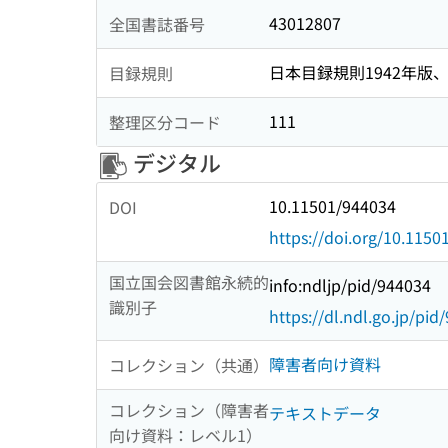
43012807
全国書誌番号
日本目録規則1942年版、1
目録規則
111
整理区分コード
デジタル
10.11501/944034
DOI
https://doi.org/10.1150
国立国会図書館永続的
info:ndljp/pid/944034
識別子
https://dl.ndl.go.jp/pid
障害者向け資料
コレクション（共通）
コレクション（障害者
テキストデータ
向け資料：レベル1）