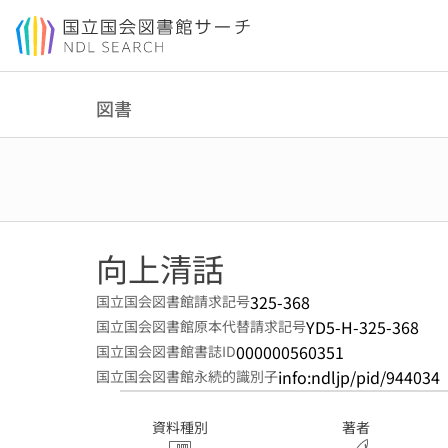
本文へ移動
図書
向上清話
325-368
国立国会図書館請求記号
YD5-H-325-368
国立国会図書館原本代替請求記号
000000560351
国立国会図書館書誌ID
info:ndljp/pid/944034
国立国会図書館永続的識別子
資料種別
著者