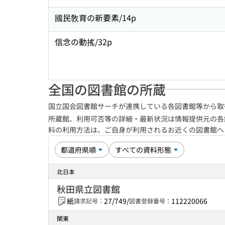
國民敎育の新要素/14p
信念の動搖/32p
全国の図書館の所蔵
国立国会図書館サーチが連携している各図書館等から取
所蔵館、利用可否等の詳細・最新状況は情報提供元の各
料の利用方法は、ご自身が利用されるお近くの図書館
北日本
秋田県立図書館
紙
27/749/
112220066
請求記号：
図書登録番号：
関東