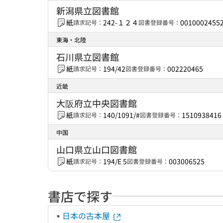
新潟県立図書館
紙
242-１２４
0010002455
請求記号：
図書登録番号：
東海・北陸
石川県立図書館
紙
194/42
002220465
請求記号：
図書登録番号：
近畿
大阪府立中央図書館
紙
140/1091/#
1510938416
請求記号：
図書登録番号：
中国
山口県立山口図書館
紙
194/E 5
003006525
請求記号：
図書登録番号：
書店で探す
日本の古本屋