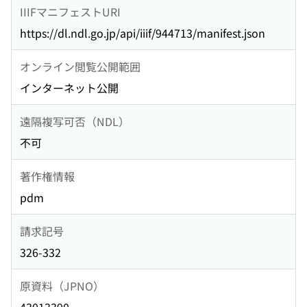
IIIFマニフェストURI
https://dl.ndl.go.jp/api/iiif/944713/manifest.json
オンライン閲覧公開範囲
インターネット公開
遠隔複写可否（NDL）
不可
著作権情報
pdm
請求記号
326-332
原資料（JPNO）