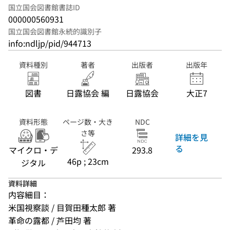
国立国会図書館書誌ID
000000560931
国立国会図書館永続的識別子
info:ndljp/pid/944713
資料種別
著者
出版者
出版年
図書
日露協会 編
日露協会
大正7
資料形態
ページ数・大き
NDC
さ等
詳細を見
る
マイクロ・デ
293.8
46p ; 23cm
ジタル
資料詳細
内容細目：
米国視察談 / 目賀田種太郎 著
革命の露都 / 芦田均 著