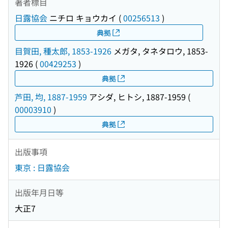
著者標目
日露協会
ニチロ キョウカイ
(
00256513
)
典拠
目賀田, 種太郎, 1853-1926
メガタ, タネタロウ, 1853-
1926
(
00429253
)
典拠
芦田, 均, 1887-1959
アシダ, ヒトシ, 1887-1959
(
00003910
)
典拠
出版事項
東京 : 日露協会
出版年月日等
大正7