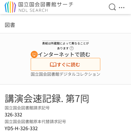
検索を開
メニ
本文へ移動
図書
表紙は所蔵館によって異なることが
ヘルプページへのリンク
あります
インターネットで読む
すぐに読む
国立国会図書館デジタルコレクション
講演会速記録. 第7囘
国立国会図書館請求記号
326-332
国立国会図書館原本代替請求記号
YD5-H-326-332