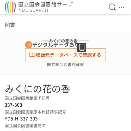
検索を開
メニ
本文へ移動
図書
みくにの花の香
デジタルデータあり
収録元データベースで確認する
国立国会図書館蔵書
みくにの花の香
国立国会図書館請求記号
337-303
国立国会図書館原本代替請求記号
YD5-H-337-303
国立国会図書館書誌ID