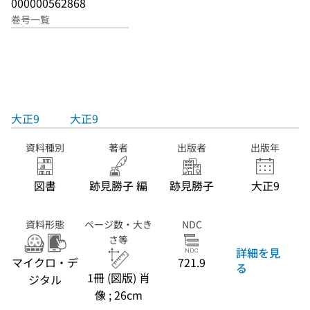
000000562868
巻号一覧
大正9
大正9
資料種別
著者
出版者
出版年
図書
跡見勝子 編
跡見勝子
大正9
資料形態
ページ数・大き
NDC
さ等
詳細を見
マイクロ・デ
721.9
る
1冊 (図版) 肖
ジタル
像 ; 26cm