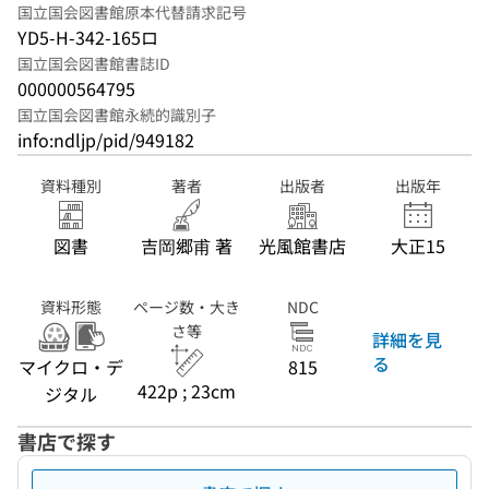
国立国会図書館原本代替請求記号
YD5-H-342-165ロ
国立国会図書館書誌ID
000000564795
国立国会図書館永続的識別子
info:ndljp/pid/949182
資料種別
著者
出版者
出版年
図書
吉岡郷甫 著
光風館書店
大正15
資料形態
ページ数・大き
NDC
さ等
詳細を見
る
マイクロ・デ
815
422p ; 23cm
ジタル
書店で探す