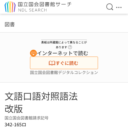
検索を開
メニ
本文へ移動
図書
表紙は所蔵館によって異なることが
ヘルプページへのリンク
あります
インターネットで読む
すぐに読む
国立国会図書館デジタルコレクション
文語口語対照語法
改版
国立国会図書館請求記号
342-165ロ