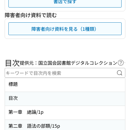
書店で探す
障害者向け資料で読む
障害者向け資料を見る（1種類）
目次
提供元：国立国会図書館デジタルコレクション
ヘル
キー
標題
目次
第一章 總論/1p
第二章 語法の部類/15p