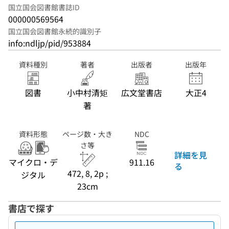
国立国会図書館書誌ID
000000569564
国立国会図書館永続的識別子
info:ndljp/pid/953884
資料種別
著者
出版者
出版年
図書
小中村清矩
広文堂書店
大正4
著
資料形態
ページ数・大き
NDC
さ等
詳細を見
マイクロ・デ
911.16
る
472, 8, 2p ;
ジタル
23cm
書店で探す