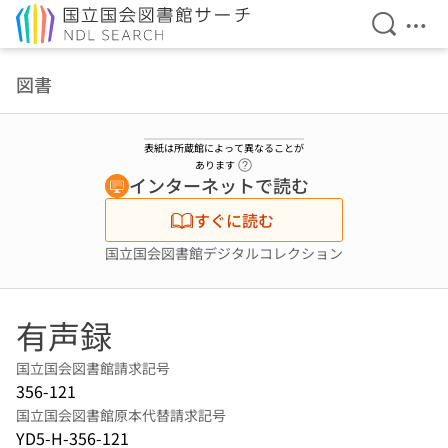
検索を開
メニ
本文へ移動
図書
表紙は所蔵館によって異なることが
ヘルプページへのリンク
あります
インターネットで読む
すぐに読む
国立国会図書館デジタルコレクション
有声録
国立国会図書館請求記号
356-121
国立国会図書館原本代替請求記号
YD5-H-356-121