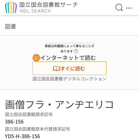
検索を開
メニ
本文へ移動
図書
表紙は所蔵館によって異なることが
ヘルプページへのリンク
あります
インターネットで読む
すぐに読む
国立国会図書館デジタルコレクション
画僧フラ・アンヂエリコ
国立国会図書館請求記号
386-156
国立国会図書館原本代替請求記号
YD5-H-386-156