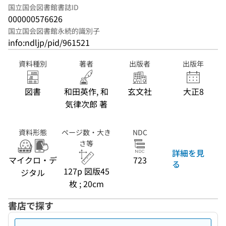
国立国会図書館書誌ID
000000576626
国立国会図書館永続的識別子
info:ndljp/pid/961521
資料種別
著者
出版者
出版年
図書
和田英作, 和
玄文社
大正8
気律次郎 著
資料形態
ページ数・大き
NDC
さ等
詳細を見
マイクロ・デ
723
る
127p 図版45
ジタル
枚 ; 20cm
書店で探す