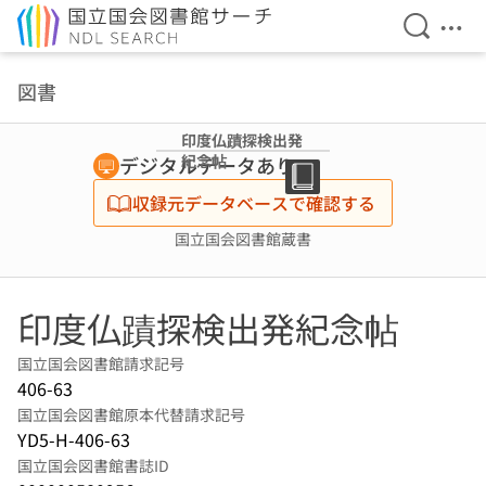
検索を開
メニ
本文へ移動
図書
印度仏蹟探検出発
紀念帖
デジタルデータあり
収録元データベースで確認する
国立国会図書館蔵書
印度仏蹟探検出発紀念帖
国立国会図書館請求記号
406-63
国立国会図書館原本代替請求記号
YD5-H-406-63
国立国会図書館書誌ID