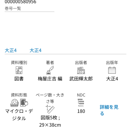
000000580956
巻号一覧
大正4
大正4
資料種別
著者
出版者
出版年
図書
梅屋庄吉 編
武田輝太郎
大正4
資料形態
ページ数・大き
NDC
さ等
詳細を見
マイクロ・デ
180
る
図版5枚 ;
ジタル
29×38cm