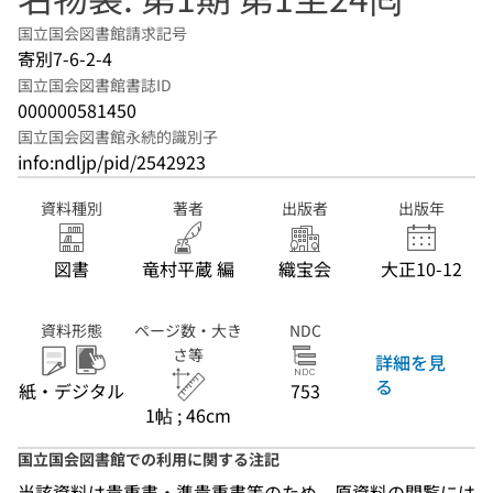
国立国会図書館請求記号
寄別7-6-2-4
国立国会図書館書誌ID
000000581450
国立国会図書館永続的識別子
info:ndljp/pid/2542923
資料種別
著者
出版者
出版年
図書
竜村平蔵 編
織宝会
大正10-12
資料形態
ページ数・大き
NDC
さ等
詳細を見
る
紙・デジタル
753
1帖 ; 46cm
国立国会図書館での利用に関する注記
当該資料は貴重書・準貴重書等のため、原資料の閲覧には