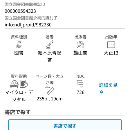
国立国会図書館書誌ID
000000594323
国立国会図書館永続的識別子
info:ndljp/pid/982230
資料種別
著者
出版者
出版年
図書
細木原青起
雄山閣
大正13
著
資料形態
ページ数・大き
NDC
さ等
詳細を見
る
マイクロ・デ
726
235p ; 19cm
ジタル
書店で探す
書店で探す