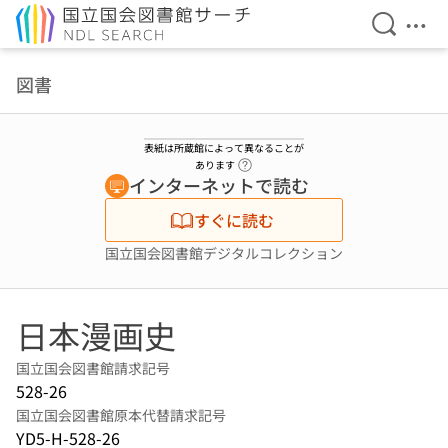
検索を開
メニ
本文へ移動
図書
表紙は所蔵館によって異なることが
ヘルプページへのリンク
あります
インターネットで読む
すぐに読む
国立国会図書館デジタルコレクション
日本漫画史
国立国会図書館請求記号
528-26
国立国会図書館原本代替請求記号
YD5-H-528-26