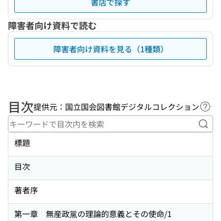
書店で探す
障害者向け資料で読む
障害者向け資料を見る（1種類）
目次
提供元：国立国会図書館デジタルコレクション
ヘル
キー
標題
目次
著者序
第一章 無産政黨の理論的意義とその使命/1