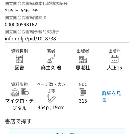
国立国会図書館原本代替請求記号
YD5-H-546-195
国立国会図書館書誌ID
000000598162
国立国会図書館永続的識別子
info:ndljp/pid/1018738
資料種別
著者
出版者
出版年
図書
麻生久 著
思潮社
大正15
資料形態
ページ数・大き
NDC
さ等
詳細を見
る
マイクロ・デ
315
454p ; 19cm
ジタル
書店で探す