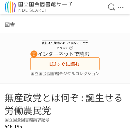
検索を開
メニ
本文へ移動
図書
表紙は所蔵館によって異なることが
ヘルプページへのリンク
あります
インターネットで読む
すぐに読む
国立国会図書館デジタルコレクション
無産政党とは何ぞ : 誕生せる
労働農民党
国立国会図書館請求記号
546-195