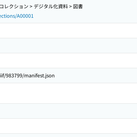
レクション > デジタル化資料 > 図書
lections/A00001
iiif/983799/manifest.json