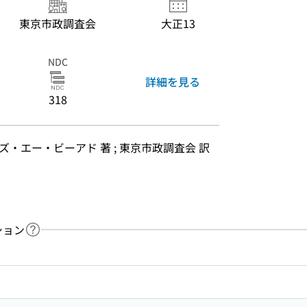
東京市政調査会
大正13
NDC
詳細を見る
318
ズ・エー・ビーアド 著 ; 東京市政調査会 訳
ション
ヘルプページへのリンク
ードで目次内を検索