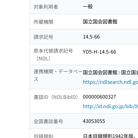
一般
対象利用者
国立国会図書館
所蔵機関
14.5-66
請求記号
原本代替請求記号
YD5-H-14.5-66
（NDL）
連携機関・データベー
国立国会図書館 : 国立
ス
https://ndlsearch.ndl.go
000000600327
書誌ID（NDLBibID）
http://id.ndl.go.jp/bib
43053055
全国書誌番号
日本目録規則1942年版、1
目録規則