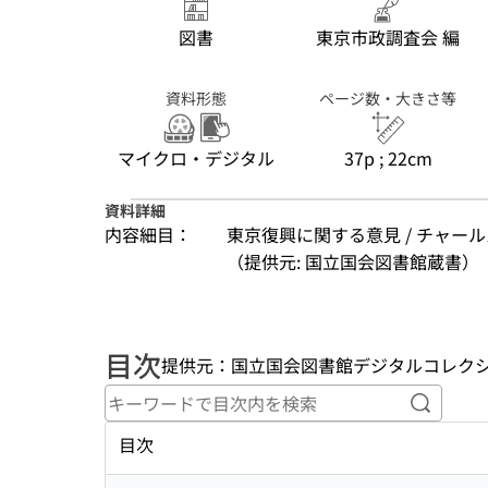
図書
東京市政調査会 編
資料形態
ページ数・大きさ等
マイクロ・デジタル
37p ; 22cm
資料詳細
内容細目：
東京復興に関する意見 / チャール
（提供元: 国立国会図書館蔵書）
目次
提供元：国立国会図書館デジタルコレク
キーワ
目次