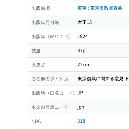
東京 : 東京市政調査会
出版事項
大正13
出版年月日等
1924
出版年（W3CDTF）
37p
数量
22cm
大きさ
東京復興に関する意見 ト
その他のタイトル
JP
出版地（国名コード）
jpn
本文の言語コード
318
NDC