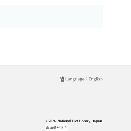
Language：English
© 2024- National Diet Library, Japan.
104
画面番号