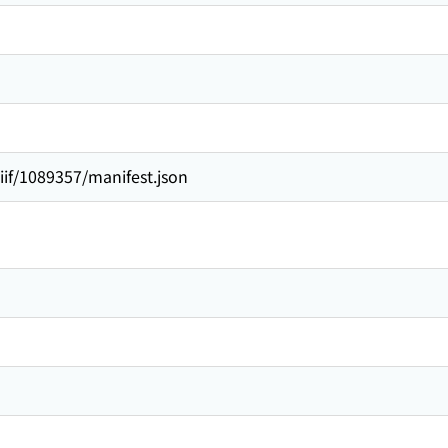
/iiif/1089357/manifest.json