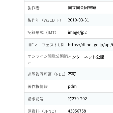
国立国会図書館
製作者
2010-03-31
製作年（W3CDTF）
image/jp2
記録形式（IMT）
https://dl.ndl.go.jp/api
IIIFマニフェストURI
オンライン閲覧公開範
インターネット公開
囲
不可
遠隔複写可否（NDL）
pdm
著作権情報
特279-202
請求記号
43056758
原資料（JPNO）