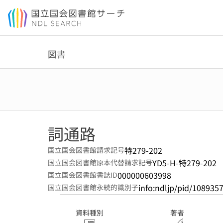
本文へ移動
図書
詞通路
特279-202
国立国会図書館請求記号
YD5-H-特279-202
国立国会図書館原本代替請求記号
000000603998
国立国会図書館書誌ID
info:ndljp/pid/108935
国立国会図書館永続的識別子
資料種別
著者