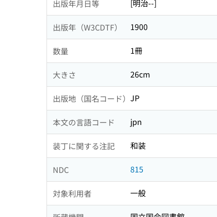
[明治--]
出版年月日等
1900
出版年（W3CDTF）
1冊
数量
26cm
大きさ
JP
出版地（国名コード）
jpn
本文の言語コード
和装
装丁に関する注記
815
NDC
一般
対象利用者
国立国会図書館
所蔵機関