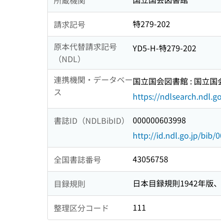
特279-202
請求記号
原本代替請求記号
YD5-H-特279-202
（NDL）
連携機関・データベー
国立国会図書館 : 国立
ス
https://ndlsearch.ndl.go
000000603998
書誌ID（NDLBibID）
http://id.ndl.go.jp/bib
43056758
全国書誌番号
日本目録規則1942年版、1
目録規則
111
整理区分コード