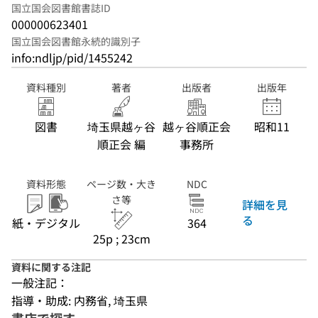
国立国会図書館書誌ID
000000623401
国立国会図書館永続的識別子
info:ndljp/pid/1455242
資料種別
著者
出版者
出版年
図書
埼玉県越ヶ谷
越ヶ谷順正会
昭和11
順正会 編
事務所
資料形態
ページ数・大き
NDC
さ等
詳細を見
る
紙・デジタル
364
25p ; 23cm
資料に関する注記
一般注記：
指導・助成: 内務省, 埼玉県