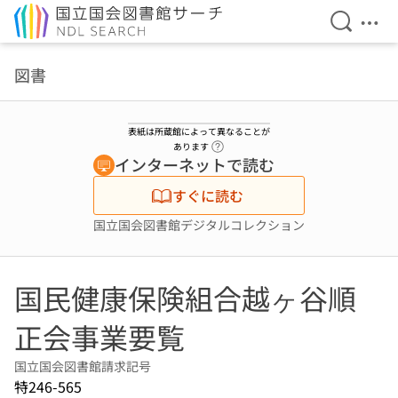
検索を開
メニ
本文へ移動
図書
表紙は所蔵館によって異なることが
ヘルプページへのリンク
あります
インターネットで読む
すぐに読む
国立国会図書館デジタルコレクション
国民健康保険組合越ヶ谷順
正会事業要覧
国立国会図書館請求記号
特246-565