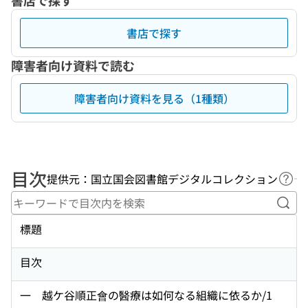
書店で探す
書店で探す
障害者向け資料で読む
障害者向け資料を見る（1種類）
目次
提供元：国立国会図書館デジタルコレクション
ヘル
キー
標題
目次
一 越ケ谷順正會の醫療は如何なる組織に依るか/1