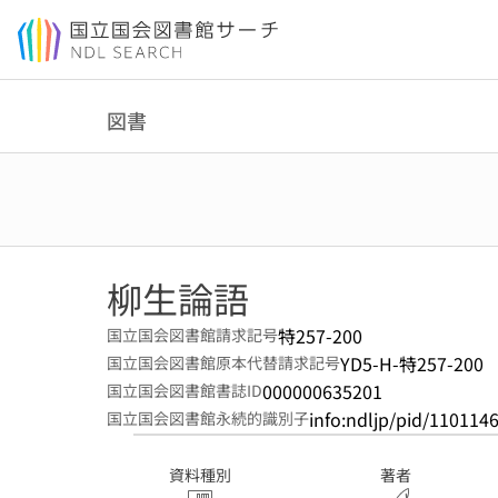
本文へ移動
図書
柳生論語
特257-200
国立国会図書館請求記号
YD5-H-特257-200
国立国会図書館原本代替請求記号
000000635201
国立国会図書館書誌ID
info:ndljp/pid/110114
国立国会図書館永続的識別子
資料種別
著者