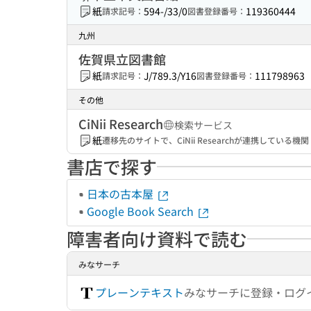
紙
594-/33/0
119360444
請求記号：
図書登録番号：
九州
佐賀県立図書館
紙
J/789.3/Y16
111798963
請求記号：
図書登録番号：
その他
CiNii Research
検索サービス
紙
遷移先のサイトで、CiNii Researchが連携してい
書店で探す
日本の古本屋
Google Book Search
障害者向け資料で読む
みなサーチ
プレーンテキスト
みなサーチに登録・ログ