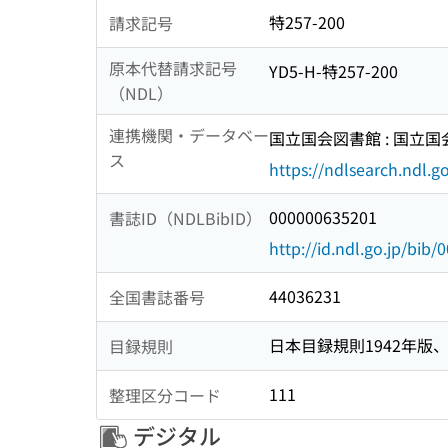
特257-200
請求記号
原本代替請求記号
YD5-H-特257-200
（NDL）
連携機関・データベー
国立国会図書館 : 国立
ス
https://ndlsearch.ndl.go
000000635201
書誌ID（NDLBibID）
http://id.ndl.go.jp/bib
44036231
全国書誌番号
日本目録規則1942年版、1
目録規則
111
整理区分コード
デジタル