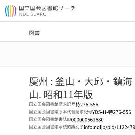
本文へ移動
図書
慶州 : 釜山・大邱・鎮
山. 昭和11年版
特276-556
国立国会図書館請求記号
YD5-H-特276-556
国立国会図書館原本代替請求記号
000000661680
国立国会図書館書誌ID
info:ndljp/pid/112247
国立国会図書館永続的識別子