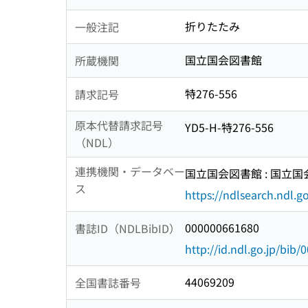
折りたたみ
一般注記
国立国会図書館
所蔵機関
特276-556
請求記号
原本代替請求記号
YD5-H-特276-556
（NDL）
連携機関・データベー
国立国会図書館 : 国立
ス
https://ndlsearch.ndl.go
000000661680
書誌ID（NDLBibID）
http://id.ndl.go.jp/bib
44069209
全国書誌番号