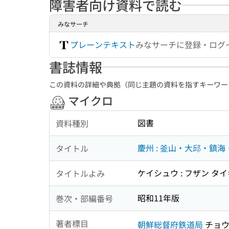
障害者向け資料で読む
みなサーチ
プレーンテキスト
みなサーチに登録・ログ
書誌情報
この資料の詳細や典拠（同じ主題の資料を指すキーワー
マイクロ
図書
資料種別
慶州 : 釜山・大邱・鎮
タイトル
ケイシュウ : フザン タ
タイトルよみ
昭和11年版
巻次・部編番号
著者標目
朝鮮総督府鉄道局
チョウ