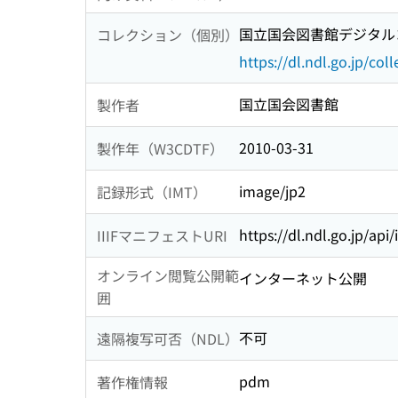
国立国会図書館デジタルコ
コレクション（個別）
https://dl.ndl.go.jp/col
国立国会図書館
製作者
2010-03-31
製作年（W3CDTF）
image/jp2
記録形式（IMT）
https://dl.ndl.go.jp/api
IIIFマニフェストURI
オンライン閲覧公開範
インターネット公開
囲
不可
遠隔複写可否（NDL）
pdm
著作権情報