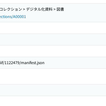
レクション > デジタル化資料 > 図書
lections/A00001
/iiif/1122479/manifest.json