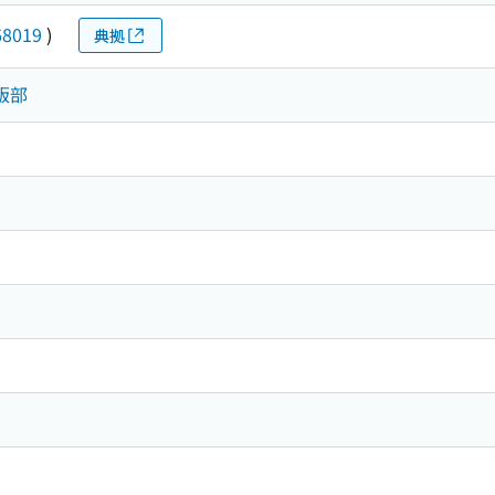
68019
)
典拠
版部