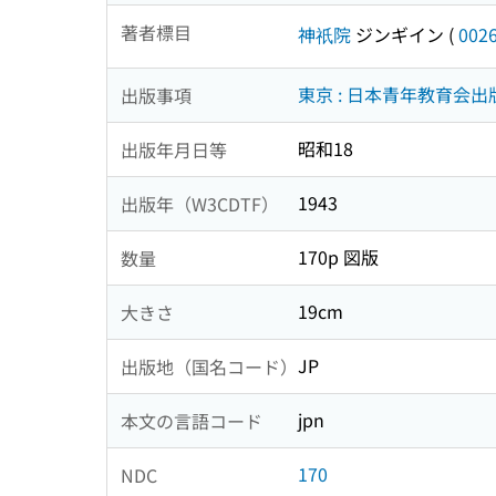
著者標目
神祇院
ジンギイン
(
002
東京 : 日本青年教育会出
出版事項
昭和18
出版年月日等
1943
出版年（W3CDTF）
170p 図版
数量
19cm
大きさ
JP
出版地（国名コード）
jpn
本文の言語コード
170
NDC