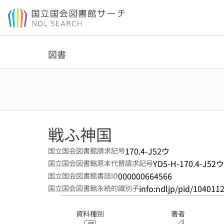
本文へ移動
図書
戦ふ神国
170.4-J52ウ
国立国会図書館請求記号
YD5-H-170.4-J52ウ
国立国会図書館原本代替請求記号
000000664566
国立国会図書館書誌ID
info:ndljp/pid/104011
国立国会図書館永続的識別子
資料種別
著者