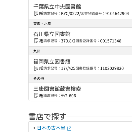
千葉県立中央図書館
紙
KYC/0222/
9104642904
請求記号：
図書登録番号：
東海・北陸
石川県立図書館
紙
379.8/2
001571348
請求記号：
図書登録番号：
九州
福岡県立図書館
紙
17//ﾊ25
1102029830
請求記号：
図書登録番号：
その他
三康図書館蔵書検索
紙
ｸｼ2-606
請求記号：
書店で探す
日本の古本屋