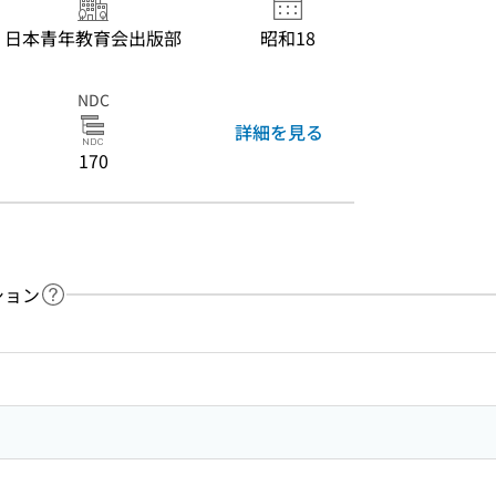
日本青年教育会出版部
昭和18
NDC
詳細を見る
170
ション
ヘルプページへのリンク
ードで目次内を検索