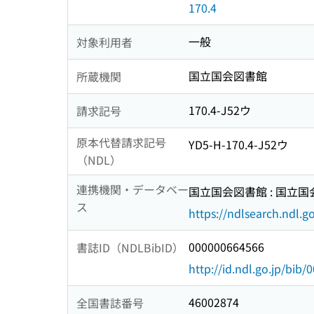
170.4
一般
対象利用者
国立国会図書館
所蔵機関
170.4-J52ウ
請求記号
原本代替請求記号
YD5-H-170.4-J52ウ
（NDL）
連携機関・データベー
国立国会図書館 : 国立
ス
https://ndlsearch.ndl.go
000000664566
書誌ID（NDLBibID）
http://id.ndl.go.jp/bib
46002874
全国書誌番号