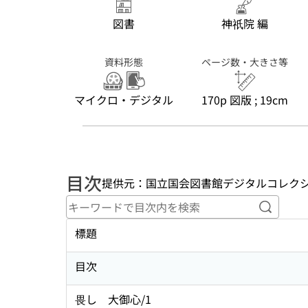
図書
神祇院 編
資料形態
ページ数・大きさ等
マイクロ・デジタル
170p 図版 ; 19cm
目次
提供元：国立国会図書館デジタルコレク
キーワ
標題
目次
畏し 大御心/1