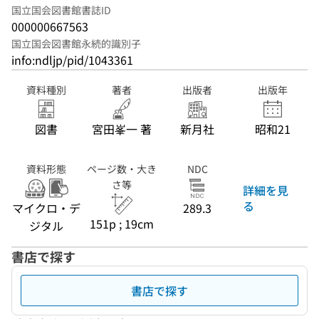
国立国会図書館書誌ID
000000667563
国立国会図書館永続的識別子
info:ndljp/pid/1043361
資料種別
著者
出版者
出版年
図書
宮田峯一 著
新月社
昭和21
資料形態
ページ数・大き
NDC
さ等
詳細を見
る
マイクロ・デ
289.3
151p ; 19cm
ジタル
書店で探す
書店で探す