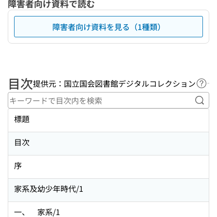
障害者向け資料で読む
障害者向け資料を見る（1種類）
目次
提供元：国立国会図書館デジタルコレクション
ヘル
キー
標題
目次
序
家系及幼少年時代/1
一、 家系/1