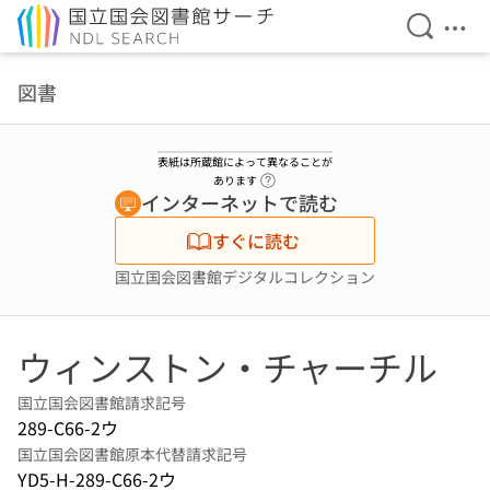
検索を開
メニ
本文へ移動
図書
表紙は所蔵館によって異なることが
ヘルプページへのリンク
あります
インターネットで読む
すぐに読む
国立国会図書館デジタルコレクション
ウィンストン・チャーチル
国立国会図書館請求記号
289-C66-2ウ
国立国会図書館原本代替請求記号
YD5-H-289-C66-2ウ