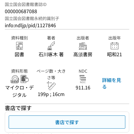
国立国会図書館書誌ID
000000687088
国立国会図書館永続的識別子
info:ndljp/pid/1127846
資料種別
著者
出版者
出版年
図書
石川啄木 著
高須書房
昭和21
資料形態
ページ数・大き
NDC
さ等
詳細を見
る
マイクロ・デ
911.16
199p ; 16cm
ジタル
書店で探す
書店で探す