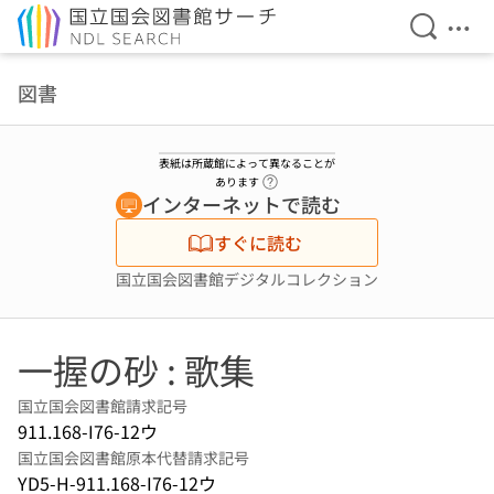
検索を開
メニ
本文へ移動
図書
表紙は所蔵館によって異なることが
ヘルプページへのリンク
あります
インターネットで読む
すぐに読む
国立国会図書館デジタルコレクション
一握の砂 : 歌集
国立国会図書館請求記号
911.168-I76-12ウ
国立国会図書館原本代替請求記号
YD5-H-911.168-I76-12ウ