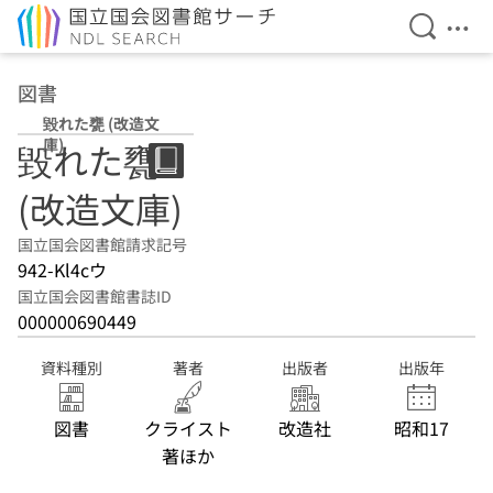
検索を開
メニ
本文へ移動
図書
毀れた甕 (改造文
庫)
毀れた甕
(改造文庫)
国立国会図書館請求記号
942-Kl4cウ
国立国会図書館書誌ID
000000690449
資料種別
著者
出版者
出版年
図書
クライスト
改造社
昭和17
著ほか