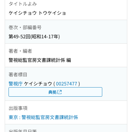
タイトルよみ
ケイシチョウ トウケイショ
巻次・部編番号
第49-52回(昭和14-17年)
著者・編者
警視総監官房文書課統計係 編
著者標目
警視庁
ケイシチョウ
(
00257477
)
典拠
出版事項
東京 : 警視総監官房文書課統計係
出版年月日等