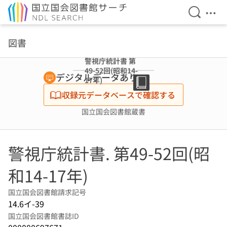
検索を開
メニ
本文へ移動
図書
警視庁統計書 第
49-52回(昭和14-
デジタルデータあり
17年)
収録元データベースで確認する
国立国会図書館蔵書
警視庁統計書. 第49-52回(昭
和14-17年)
国立国会図書館請求記号
14.6イ-39
国立国会図書館書誌ID