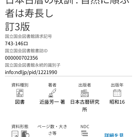
者は寿長し
訂3版
国立国会図書館請求記号
743-146ロ
国立国会図書館書誌ID
000000702356
国立国会図書館永続的識別子
info:ndljp/pid/1221990
資料種別
著者
出版者
出版年
図書
近藤芳一 著
日本古暦研究
昭和16
所
資料形態
ページ数・大き
NDC
さ等
詳細を見