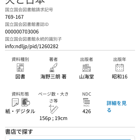
国立国会図書館請求記号
769-167
国立国会図書館書誌ID
000000703006
国立国会図書館永続的識別子
info:ndljp/pid/1260282
資料種別
著者
出版者
出版年
図書
海野三朗 著
山海堂
昭和16
資料形態
ページ数・大き
NDC
さ等
詳細を見
る
紙・デジタル
426
156p ; 19cm
書店で探す