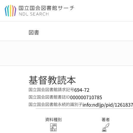
本文へ移動
図書
基督教読本
694-72
国立国会図書館請求記号
000000710785
国立国会図書館書誌ID
info:ndljp/pid/126183
国立国会図書館永続的識別子
資料種別
著者