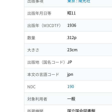
東京 : 南光社
出版事項
昭11
出版年月日等
1936
出版年（W3CDTF）
312p
数量
23cm
大きさ
JP
出版地（国名コード）
jpn
本文の言語コード
190
NDC
一般
対象利用者
国立国会図書館
所蔵機関