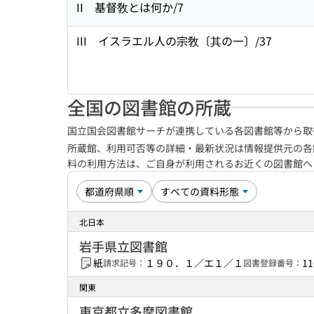
II 基督敎とは何か/7
III イスラエル人の宗敎〔其の一〕/37
全国の図書館の所蔵
国立国会図書館サーチが連携している各図書館等から取
所蔵館、利用可否等の詳細・最新状況は情報提供元の各
料の利用方法は、ご自身が利用されるお近くの図書館
北日本
岩手県立図書館
紙
１９０．１／エ１／１
11
請求記号：
図書登録番号：
関東
東京都立多摩図書館