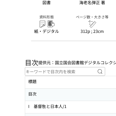
図書
海老名弾正 著
資料形態
ページ数・大きさ等
紙・デジタル
312p ; 23cm
目次
提供元：国立国会図書館デジタルコレク
キーワ
標題
目次
I 基督敎と日本人/1