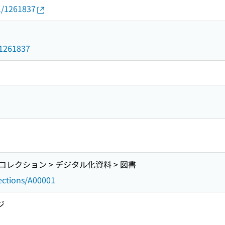
01/1261837
d/1261837
レクション > デジタル化資料 > 図書
lections/A00001
ジ