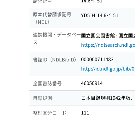
14.6イ-51
請求記号
原本代替請求記号
YD5-H-14.6イ-51
（NDL）
連携機関・データベー
国立国会図書館 : 国立
ス
https://ndlsearch.ndl.go
000000711483
書誌ID（NDLBibID）
http://id.ndl.go.jp/bib
46050914
全国書誌番号
日本目録規則1942年版、1
目録規則
111
整理区分コード