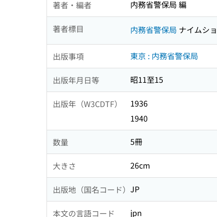
内務省警保局 編
著者・編者
著者標目
内務省警保局
ナイムショ
東京 : 内務省警保局
出版事項
昭11至15
出版年月日等
1936
出版年（W3CDTF）
1940
5冊
数量
26cm
大きさ
JP
出版地（国名コード）
jpn
本文の言語コード