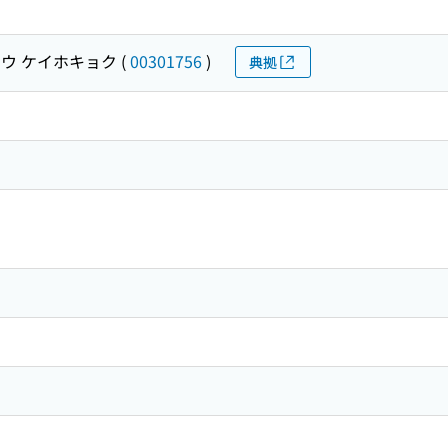
ウ ケイホキョク
(
00301756
)
典拠