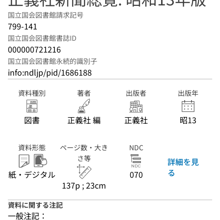
国立国会図書館請求記号
799-141
国立国会図書館書誌ID
000000721216
国立国会図書館永続的識別子
info:ndljp/pid/1686188
資料種別
著者
出版者
出版年
図書
正義社 編
正義社
昭13
資料形態
ページ数・大き
NDC
さ等
詳細を見
る
紙・デジタル
070
137p ; 23cm
資料に関する注記
一般注記：