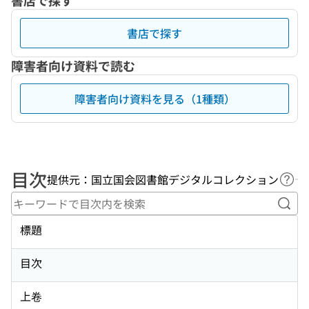
書店で探す
書店で探す
障害者向け資料で読む
障害者向け資料を見る（1種類）
目次
提供元：国立国会図書館デジタルコレクション
ヘル
キー
標題
目次
上卷