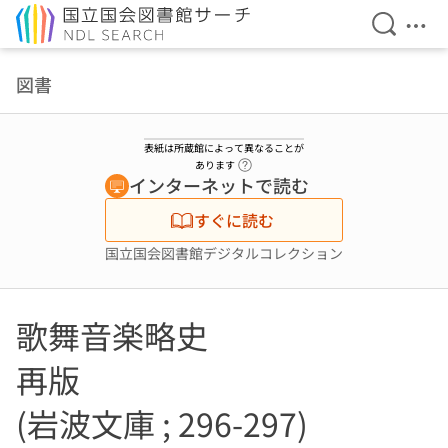
検索を開
メニ
本文へ移動
図書
表紙は所蔵館によって異なることが
ヘルプページへのリンク
あります
インターネットで読む
すぐに読む
国立国会図書館デジタルコレクション
歌舞音楽略史
再版
(岩波文庫 ; 296-297)