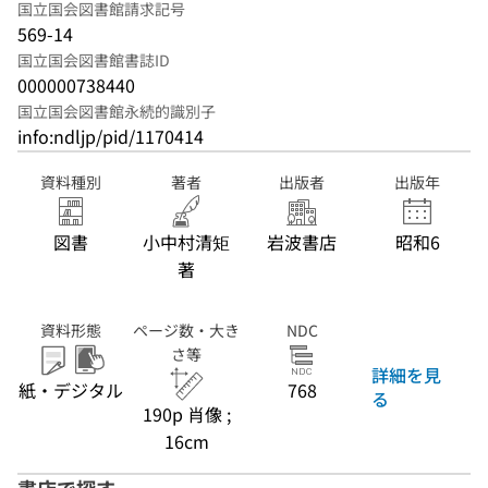
国立国会図書館請求記号
569-14
国立国会図書館書誌ID
000000738440
国立国会図書館永続的識別子
info:ndljp/pid/1170414
資料種別
著者
出版者
出版年
図書
小中村清矩
岩波書店
昭和6
著
資料形態
ページ数・大き
NDC
さ等
詳細を見
紙・デジタル
768
る
190p 肖像 ;
16cm