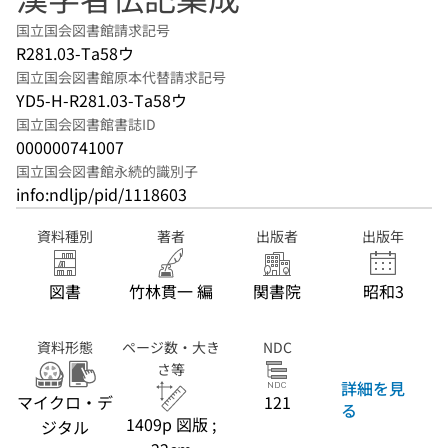
国立国会図書館請求記号
R281.03-Ta58ウ
国立国会図書館原本代替請求記号
YD5-H-R281.03-Ta58ウ
国立国会図書館書誌ID
000000741007
国立国会図書館永続的識別子
info:ndljp/pid/1118603
資料種別
著者
出版者
出版年
図書
竹林貫一 編
関書院
昭和3
資料形態
ページ数・大き
NDC
さ等
詳細を見
マイクロ・デ
121
る
1409p 図版 ;
ジタル