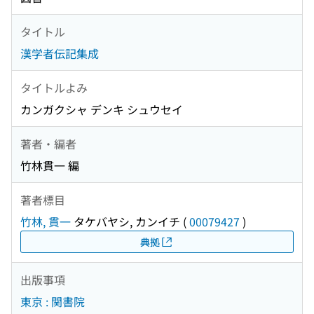
タイトル
漢学者伝記集成
タイトルよみ
カンガクシャ デンキ シュウセイ
著者・編者
竹林貫一 編
著者標目
竹林, 貫一
タケバヤシ, カンイチ
(
00079427
)
典拠
出版事項
東京 : 関書院