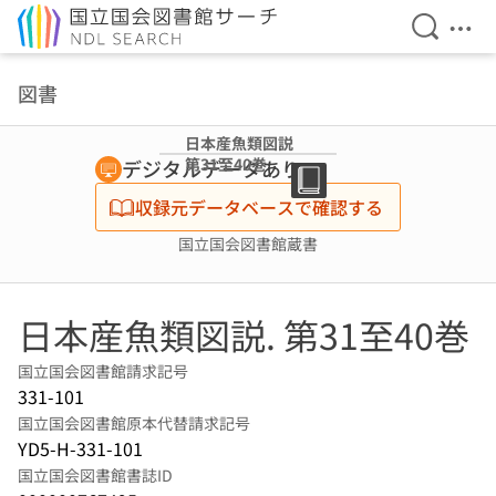
検索を開
メニ
本文へ移動
図書
日本産魚類図説
第31至40巻
デジタルデータあり
収録元データベースで確認する
国立国会図書館蔵書
日本産魚類図説. 第31至40巻
国立国会図書館請求記号
331-101
国立国会図書館原本代替請求記号
YD5-H-331-101
国立国会図書館書誌ID