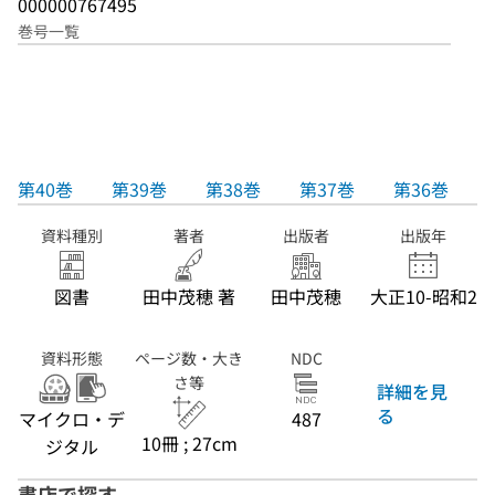
000000767495
巻号一覧
第40巻
第39巻
第38巻
第37巻
第36巻
資料種別
著者
出版者
出版年
図書
田中茂穂 著
田中茂穂
大正10-昭和2
資料形態
ページ数・大き
NDC
さ等
詳細を見
る
マイクロ・デ
487
10冊 ; 27cm
ジタル
書店で探す